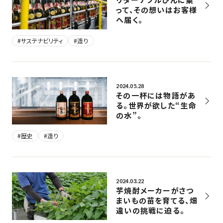
って、その想いはお客様
へ届く。
#サステナビリティ
#造り
2024.05.28
その一杯には物語があ
る。世界が欲した“生命
の水”。
#歴史
#造り
2024.03.22
芋焼酎メーカーがさつ
まいもの苗を育てる、畑
違いの挑戦に迫る。