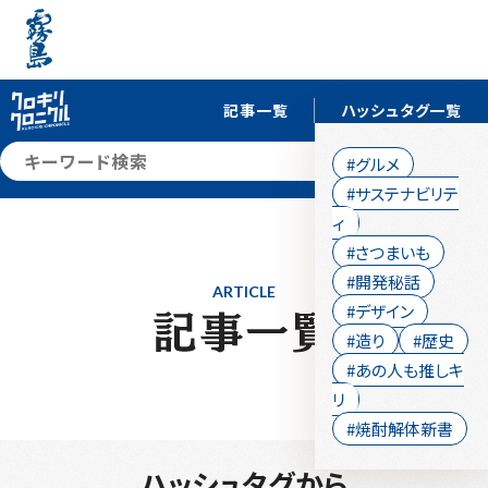
記事一覧
ハッシュタグ一覧
検索
#グルメ
#サステナビリテ
ィ
#さつまいも
#開発秘話
ARTICLE
#デザイン
#造り
#歴史
#あの人も推しキ
リ
#焼酎解体新書
ハッシュタグから