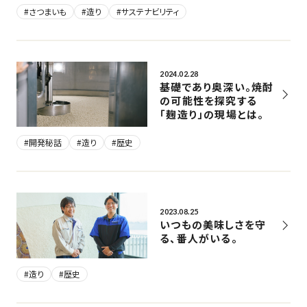
#さつまいも
#造り
#サステナビリティ
2024.02.28
基礎であり奥深い。焼酎
の可能性を探究する
「麹造り」の現場とは。
#開発秘話
#造り
#歴史
2023.08.25
いつもの美味しさを守
る、番人がいる。
#造り
#歴史