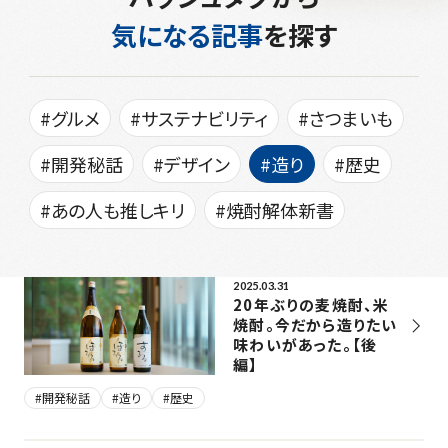
気になる記事
を探す
#グルメ
#サステナビリティ
#さつまいも
#開発秘話
#デザイン
#造り
#歴史
#あの人も推しキリ
#焼酎解体新書
2025.03.31
20年ぶりの麦焼酎、米
焼酎。今だから造りたい
味わいがあった。【後
編】
#開発秘話
#造り
#歴史