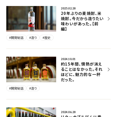
2025.02.28
20年ぶりの麦焼酎、米
焼酎。今だから造りたい
味わいがあった。【前
編】
#開発秘話
#造り
#歴史
2024.10.01
約15年間、情熱が消え
ることはなかった。それ
ほどに、魅力的な一杯
だった。
#開発秘話
#造り
2024.06.28
リターナブルびんに乗