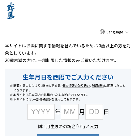
オンライン
工場見学
お客様
相談室
メニュー
ショップ
ホーム
商品を探す
#紙パック
Language
本サイトはお酒に関する情報を含んでいるため、20歳以上の方を対
象としています。
20歳未満の方は、一部制限した情報のみご覧いただけます。
生年月日を西暦でご入力ください
閲覧することにより、弊社の定める、
個人情報の取り扱い
、
利用規約
に同意したこと
になります。
本サイトは日本国内の法律のもとに制作されています。
本サイトには、一部機械翻訳を使用しております。
年
月
日
例：1月生まれの場合「01」と入力