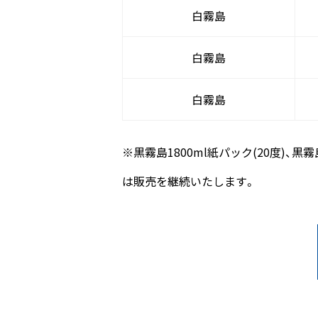
白霧島
白霧島
白霧島
※黒霧島1800ml紙パック(20度)、
は販売を継続いたします。